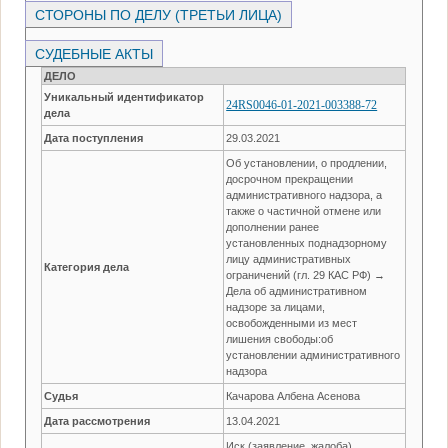
СТОРОНЫ ПО ДЕЛУ (ТРЕТЬИ ЛИЦА)
СУДЕБНЫЕ АКТЫ
ДЕЛО
Уникальный идентификатор
24RS0046-01-2021-003388-72
дела
Дата поступления
29.03.2021
Об установлении, о продлении,
досрочном прекращении
административного надзора, а
также о частичной отмене или
дополнении ранее
установленных поднадзорному
лицу административных
Категория дела
ограничений (гл. 29 КАС РФ) →
Дела об административном
надзоре за лицами,
освобожденными из мест
лишения свободы:об
установлении административного
надзора
Судья
Качарова Албена Асенова
Дата рассмотрения
13.04.2021
Иск (заявление, жалоба)