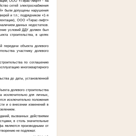
зации; ООО «Тирас-лифт» - на
йство сетей электроснабжения
ой» были допущены нарушения
ерей и т.п.; подрядчиком «1-я
ументации), ООО «Тирас-лифт»
наличием данных недостатков.
ение условий ДДУ должен был
екта строительства, в целях
й передачи объекта долевого
ительства участнику долевого
 строительства по соглашению
ксплуатацию многоквартирного
льства до даты, установленной
ъекта долевого строительства
ва исключительно для личных,
ются исключительно положения
сти и о внесении изменений в
овлением.
аданий, вызванных действиями
стцами, в столь значительные
афа являются производными от
етворению не подлежат.