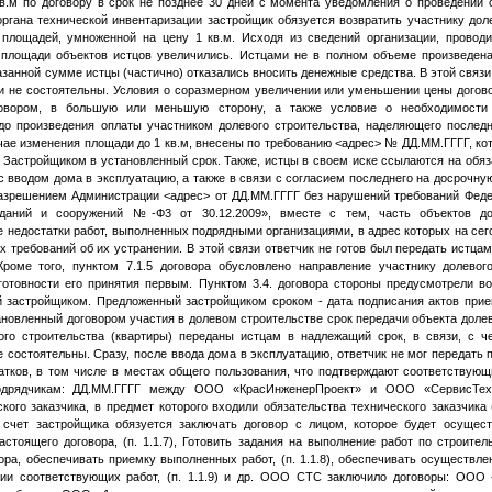
в.м по договору в срок не позднее 30 дней с момента уведомления о проведении
ргана технической инвентаризации застройщик обязуется возвратить участнику дол
 площадей, умноженной на цену 1 кв.м. Исходя из сведений организации, провод
площади объектов истцов увеличились. Истцами не в полном объеме произведена
занной сумме истцы (частично) отказались вносить денежные средства. В этой связи
и не состоятельны. Условия о соразмерном увеличении или уменьшении цены догово
говором, в большую или меньшую сторону, а также условие о необходимости 
до произведения оплаты участником долевого строительства, наделяющего послед
чае изменения площади до 1 кв.м, внесены по требованию
<адрес>
№
ДД.ММ.ГГГГ
, к
 Застройщиком в установленный срок. Также, истцы в своем иске ссылаются на обяз
с вводом дома в эксплуатацию, а также в связи с согласием последнего на досрочну
разрешением Администрации
<адрес>
от
ДД.ММ.ГГГГ
без нарушений требований Феде
зданий и сооружений
№
-Ф3 от 30.12.2009», вместе с тем, часть объектов д
 недостатки работ, выполненных подрядными организациями, в адрес которых на с
 требований об их устранении. В этой связи ответчик не готов был передать истца
Кроме того, пунктом 7.1.5 договора обусловлено направление участнику долево
готовности его принятия первым. Пунктом 3.4. договора стороны предусмотрели 
й застройщиком. Предложенный застройщиком сроком - дата подписания актов при
ановленный договором участия в долевом строительстве срок передачи объекта доле
вого строительства (квартиры) переданы истцам в надлежащий срок, в связи, с 
 состоятельны. Сразу, после ввода дома в эксплуатацию, ответчик не мог передать
атков, в том числе в местах общего пользования, что подтверждают соответствующ
одрядчикам:
ДД.ММ.ГГГГ
между ООО «КрасИнженерПроект» и ООО «СервисТехС
кого заказчика, в предмет которого входили обязательства технического заказчик
чет застройщика обязуется заключать договор с лицом, которое будет осуществ
стоящего договора, (п. 1.1.7), Готовить задания на выполнение работ по строитель
ра, обеспечивать приемку выполненных работ, (п. 1.1.8), обеспечивать осуществле
нии соответствующих работ, (п. 1.1.9) и др. ООО СТС заключило договоры: ООО 