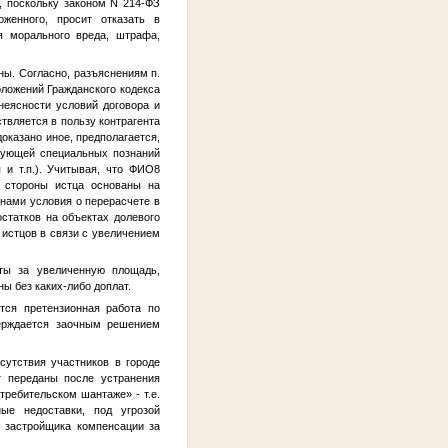
, поскольку законом N 214-ФЗ
женного, просит отказать в
я морального вреда, штрафа,
ны. Согласно, разъяснениям п.
ложений Гражданского кодекса
неясности условий договора и
вляется в пользу контрагента
оказано иное, предполагается,
бующей специальных познаний
 и т.п.). Учитывая, что
ФИО8
 стороны истца основаны на
нами условия о перерасчете в
статков на объектах долевого
 истцов в связи с увеличением
аты за увеличенную площадь,
ы без каких-либо доплат.
тся претензионная работа по
верждается заочным решением
сутствия участников в городе
т переданы после устранения
требительском шантаже» - т.е.
ые недоставки, под угрозой
т застройщика компенсации за