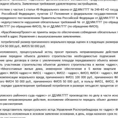
редаче объекта. Заявленные требования удовлетворены застройщиком.
тствии с частью 1 статьи 49 Федерального закона от
ДД.ММ.ГГГГ
№ 248-ФЗ «О госуда
 Российской Федерации», пунктом 17 Положения о федеральном государственном 
твержденного постановлением Правительства Российской Федерации от
ДД.ММ.ГГГГ
о недопустимости нарушения обязательных требований
№
от
ДД.ММ.ГГГГ
(по обращ
ММ.ГГГГ
(по обращению
ФИО3
),
№
от
ДД.ММ.ГГГГ
(по обращению
ФИО5
).
«КрасИнженерПроект» не приняты меры по обеспечению соблюдения обязательных т
телей в адрес Управления с вышеуказанными заявлениями.
 потребителей размер причиненного морального вреда оценен в следующих размера
ИО4
50 000 руб.,
ФИО5
50 000 руб.
изложенного, процессуальный истец просит признать неправомерными действ
ании передачи объекта долевого строительства необходимостью подписания д
ние цены договора в связи с увеличением площади передаваемого объекта менее
ть участникам строительства объектов долевого строительства в жилом
<адрес>
а «Многоэтажные жилые дома, инженерное обеспечение в 5 жилом квартале
адрес>
.
ФИО6
<адрес>
»:
ФИО1
-
<адрес>
,
ФИО2
-
<адрес>
,
ФИО3
,
ФИО4
-
<адрес>
,
ФИ
 компенсации морального вреда, причиненного
ФИО1
100 000 руб., причиненного
Ф
ного
ФИО4
50 000 руб., причиненного
ФИО5
50 000 руб., в пользу
ФИО1
,
ФИО2
,
Ф
 порядке удовлетворения требований потребителя в размере пятьдесят процентов от
ловского районного суда
<адрес>
от
ДД.ММ.ГГГГ
производство по делу в части иск
ании неправомерными действия, возложении обязанности передать объект долевог
ез рассмотрения.
и представитель процессуального истца Управления Роспотребнадзора по
<адрес>
Ф
жала по изложенным в исковом заявлении основании, в день, когда назначен срок по 