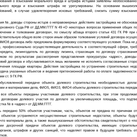
бования о взыскании морального вреда и штрафа истцами заявлены необоснованно
ьного вреда и взыскания штрафа не урегулированы. На основании вышеизло
бований, в случае удовлетворения исковых требований, снизить сумму взыскани
ния
№
, доводы стороны истцов о неправомерных действиях застройщика не обоснова
ерховного Суда РФ от
ДД.ММ.ГГГГ
N 49 «О некоторых вопросах применения общих по
ючении и толковании договора», по смыслу абзаца второго статьи 431 ГК РФ при 
йствительную общую волю сторон иным образом толкование условий договора осущест
ФИО8
договора либо предложила формулировку соответствующего условия. Пока не д
цо, профессионально осуществляющее деятельность в соответствующей сфере, тре
кредита, лизингодатель по договору лизинга, страховщик по договору страхования
чиком по результатам рассмотрения представления прокуратуры
<адрес>
, доводы
овий договора и обуславливаются лишь желанием не исполнять согласованные сторо
чения площади квартиры. Действия застройщика по устранению строительных недо
едача указанных объектов и ведение претензионной работы по оплате задолженности
и ст. 9 ГК РФ.
бусловленной передаче объекта долевого строительства необходимостью допл
ами и материалами дела,
ФИО5
,
ФИО3
,
ФИО4
объекты долевого строительства передан
все объекты переданы участникам долевого строительства, при этом продолжае
 договорам долевого участия по доплате за увеличившуюся площадь, что подт
астка
№
в
<адрес>
от
ДД.ММ.ГГГГ
.
 передано 50% объектов участникам, часть, объектов не предана по причинам от
и объектов устраняются несущественные строительные недостатки, объекты буду
 что материалы дела, а также вышеуказанные обстоятельства свидетельствует о «по
ми досрочной придачи объектов долевого строительства, имеющих строительн
рганов, штрафов и других санкций, что наделяет правом в будущем требовать о
тков.