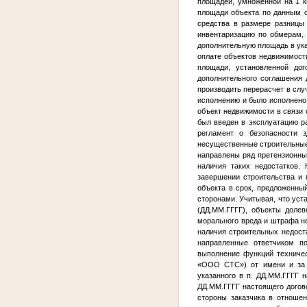
площадей, умноженной на 1 к
площади объекта по данным о
средства в размере разницы
инвентаризацию по обмерам, 
дополнительную площадь в ука
оплате объектов недвижимост
площади, установленной до
дополнительного соглашения 
производить перерасчет в слу
исполнению и было исполнено
объект недвижимости в связи 
был введен в эксплуатацию 
регламент о безопасности 
несущественные строительные
направлены ряд претензионных
наличия таких недостатков. 
завершении строительства и 
объекта в срок, предложенны
сторонами. Учитывая, что уст
(
ДД.ММ.ГГГГ
), объекты доле
морального вреда и штрафа не
наличия строительных недост
направленные ответчиком п
выполнение функций техничес
«ООО СТС») от имени и за с
указанного в п.
ДД.ММ.ГГГГ
на
ДД.ММ.ГГГГ
настоящего догово
стороны заказчика в отноше