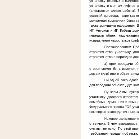
установку оконных и балконн
установку и монтаж лифтов и
(электромонтажные работы).
условий договора, такие как 
монтажная компания» были та
также допущены нарушения. В
ИП Антонов и ИП Кобыш допу
передать объект надлежащег
исправления недостатков (деф
Постановлением Пр
строительства участнику дол
строительства в период со дн
а) срок передачи об
сторон может быть изменен, 
дома и (или) иного объекта не
Ни одной законодате
для передачи объекта ДДУ, ког
Пунктом 2 вышеуказ
участнику долевого строител
семейных, домашних и иных н
Федерального закона "Об уча
некоторые законодательные а
Исковое заявление н
ответчика. В чем выразились
суммы, не ясно. По этой при
требования передачи объекта,