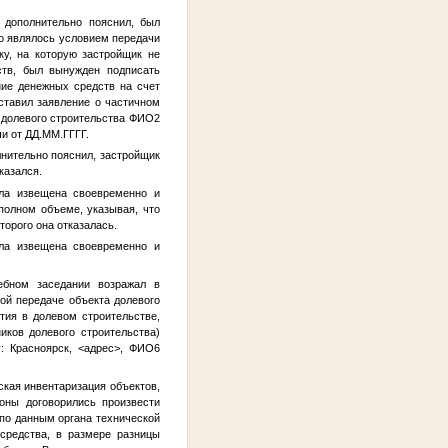
 дополнительно пояснил, был
то являлось условием передачи
ку, на которую застройщик не
ств, был вынужден подписать
ие денежных средств на счет
ставил заявление о частичном
 долевого строительства
ФИО2
чи от
ДД.ММ.ГГГГ
.
нительно пояснил, застройщик
казался.
ла извещена своевременно и
полном объеме, указывая, что
торого она отказалась.
ла извещена своевременно и
ебном заседании возражал в
ной передаче объекта долевого
ия в долевом строительстве,
иков долевого строительства)
у: Красноярск,
<адрес>
,
ФИО6
ская инвентаризация объектов,
оны договорились произвести
 по данным органа технической
 средства, в размере разницы