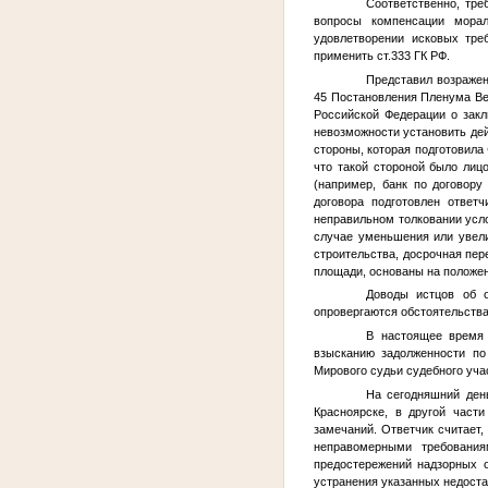
Соответственно, тре
вопросы компенсации морал
удовлетворении исковых тре
применить ст.333 ГК РФ.
Представил возраже
45 Постановления Пленума В
Российской Федерации о закл
невозможности установить де
стороны, которая подготовила
что такой стороной было ли
(например, банк по договору 
договора подготовлен ответ
неправильном толковании усл
случае уменьшения или увели
строительства, досрочная пер
площади, основаны на положени
Доводы истцов об о
опровергаются обстоятельств
B настоящее время 
взысканию задолженности по
Мирового судьи судебного уч
На сегодняшний день
Красноярске, в другой част
замечаний. Ответчик считает,
неправомерными требования
предостережений надзорных о
устранения указанных недоста