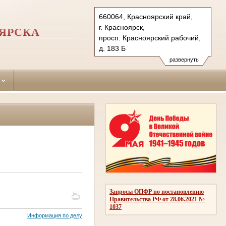
660064, Красноярский край,
г. Красноярск,
ОЯРСКА
просп. Красноярский рабочий,
д. 183 Б
Тел.: (391)263-63-43 (приемн.),
развернуть
263-63-37 (гр.отд)
263-63-38 (уг.отд.)
sverdl.krk@sudrf.ru
Запросы ОПФР по постановлению
Правительства РФ от 28.06.2021 №
1037
Информация по делу