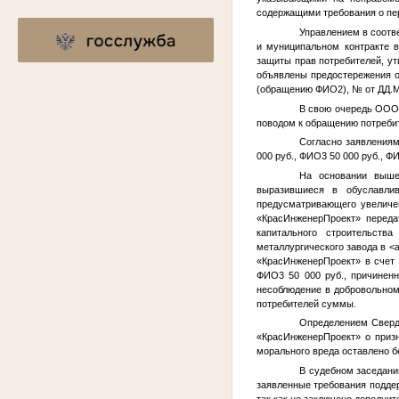
содержащими требования о пе
Управлением в соотве
и муниципальном контракте в
защиты прав потребителей, у
объявлены предостережения 
(обращению
ФИО2
),
№
от
ДД.
В свою очередь ООО 
поводом к обращению потреби
Согласно заявлениям
000 руб.,
ФИО3
50 000 руб.,
Ф
На основании выше
выразившиеся в обуславлив
предусматривающего увеличе
«КрасИнженерПроект» переда
капитального строительств
металлургического завода в
<
«КрасИнженерПроект» в счет
ФИО3
50 000 руб., причинен
несоблюдение в добровольном
потребителей суммы.
Определением Сверд
«КрасИнженерПроект» о призн
морального вреда оставлено б
В судебном заседани
заявленные требования поддер