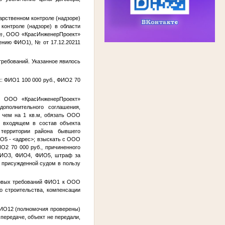
рственном контроле (надзоре)
контроле (надзоре) в области
№
, ООО «КрасИнженерПроект»
ению
ФИО1
),
№
от 17.12.20211
ребований. Указанное явилось
х:
ФИО1
100 000 руб.,
ФИО2
70
ия ООО «КрасИнженерПроект»
ополнительного соглашения,
 чем на 1 кв.м, обязать ООО
, входящем в состав объекта
 территории района бывшего
О5
-
<адрес>
; взыскать с ООО
ИО2
70 000 руб., причиненного
ИО3
,
ФИО4
,
ФИО5
, штраф за
 присужденной судом в пользу
овых требований
ФИО1
к ООО
о строительства, компенсации
ИО12
(полномочия проверены)
передаче, объект не передали,