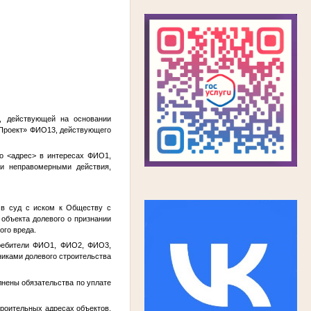
Госпочта
, действующей на основании
рПроект»
ФИО13
, действующего
о
<адрес>
в интересах
ФИО1
,
и неправомерными действия,
в суд с иском к Обществу с
объекта долевого о признании
ого вреда.
ребители
ФИО1
,
ФИО2
,
ФИО3
,
иками долевого строительства
олнены обязательства по уплате
троительных адресах объектов,