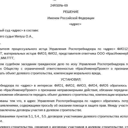
4RS0
№
-69
РЕШЕНИЕ
Именем Российской Федерации
абря 2022 года
<адрес>
ный суд
<адрес>
в составе:
го судьи Милуш О.А.,
,
вителя процессуального истца Управления Роспотребнадзора по
<адрес>
ФИО12
ГГ
, материальных истцов
ФИО3
,
ФИО2
, представителя ответчика ООО «КрасИнжене
.ММ.ГГГГ
,
ом судебном заседании гражданское дело по иску Управления Роспотребнадзора п
к Обществу с ограниченной ответственностью «КрасИнженерПроект» о признани
ать объект долевого строительства, компенсации морального вреда,
УСТАНОВИЛ:
ебнадзора по
<адрес>
в интересах
ФИО1
,
ФИО2
,
ФИО3
,
ФИО4
,
ФИО5
обратилось 
ью «КрасИнженерПроект» о признании неправомерными действия, обязании передачи 
ложении обязанности передать объект долевого строительства, компенсации моральн
ованы тем что, в адрес Управления Роспотребнадзора по
<адрес>
обратились пот
аявлениями, содержащими просьбу об оказании помощи в защите прав. Между участн
аключены договоры участия в долевом строительстве.
бованиями пунктов 5.1, 5.4., 5.5. договоров участниками долевого строительства исп
е.
левого строительства, сведения о договорах участников в долевом строительстве, с