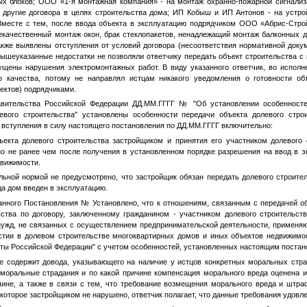
ых блоков; ООО «1-я монтажная компания» - на монтаж охранно-пожарной сигнали
 другие договора в целях строительства дома; ИП Кобыш и ИП Антонов - на устро
 Вместе с тем, после ввода объекта в эксплуатацию подрядчиком ООО «Абрис-Стр
некачественный монтаж окон, брак стеклопакетов, ненадлежащий монтаж балконных дв
кже выявлены отступления от условий договора (несоответствия нормативной док
ышеуказанные недостатки не позволяли ответчику передать объект строительства с 
щены нарушения электромонтажных работ. В виду указанного ответчик, во исполн
о качества, потому не направлял истцам никакого уведомления о готовности объ
ектов) подрядчиками.
авительства Российской Федерации
ДД.ММ.ГГГГ
№
"Об установлении особенносте
евого строительства" установлены особенности передачи объекта долевого стро
я вступления в силу настоящего постановления по
ДД.ММ.ГГГГ
включительно:
ъекта долевого строительства застройщиком и принятия его участником долевого
но не ранее чем после получения в установленном порядке разрешения на ввод в э
движимости.
льной нормой не предусмотрено, что застройщик обязан передать долевого строите
да дом введен в эксплуатацию.
анного Постановления
№
Установлено, что к отношениям, связанным с передачей об
ьства по договору, заключенному гражданином - участником долевого строительст
ужд, не связанных с осуществлением предпринимательской деятельности, применя
стии в долевом строительстве многоквартирных домов и иных объектов недвижимо
кты Российской Федерации" с учетом особенностей, установленных настоящим постан
е содержит довода, указывающего на наличие у истцов конкретных моральных стр
 моральные страдания и по какой причине компенсация морального вреда оценена и
чине, а также в связи с тем, что требование возмещения морального вреда и штр
 которое застройщиком не нарушено, ответчик полагает, что данные требования удовл