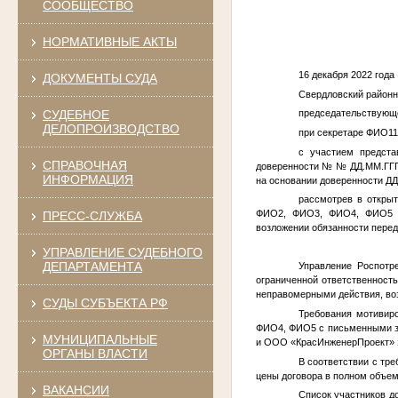
СООБЩЕСТВО
2
НОРМАТИВНЫЕ АКТЫ
16 дек
ДОКУМЕНТЫ СУДА
Свердловский район
СУДЕБНОЕ
председательствующе
ДЕЛОПРОИЗВОДСТВО
при секретаре
ФИО11
с участием предста
СПРАВОЧНАЯ
доверенности №
№
ДД.ММ.ГГ
ИНФОРМАЦИЯ
на основании доверенности
ДД
рассмотрев в открыт
ФИО2
,
ФИО3
,
ФИО4
,
ФИО5
ПРЕСС-СЛУЖБА
возложении обязанности перед
УПРАВЛЕНИЕ СУДЕБНОГО
ДЕПАРТАМЕНТА
Управление Роспотр
ограниченной ответственност
неправомерными действия, воз
СУДЫ СУБЪЕКТА РФ
Требования мотивир
ФИО4
,
ФИО5
с письменными з
МУНИЦИПАЛЬНЫЕ
и ООО «КрасИнженерПроект» з
ОРГАНЫ ВЛАСТИ
В соответствии с тре
цены договора в полном объем
ВАКАНСИИ
Список участников до