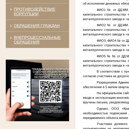
об исполнении денежных обяза
ПРОТИВОДЕЙСТВИЕ
ФИО1
№
от
ДД.ММ.
КОРРУПЦИИ
капитального строительства
металлургического завода в
<а
ОБРАЩЕНИЯ ГРАЖДАН
ФИО2
№
от
ДД.ММ.
капитального строительства
металлургического завода в
<а
ВНЕПРОЦЕССУАЛЬНЫЕ
ФИО3
,
ФИО4
№
от
Д
ОБРАЩЕНИЯ
капитального строительства
металлургического завода в
<а
ФИО5
№
№
от
ДД.М
капитального строительства
металлургического завода в
<а
В соответствии с пу
согласие участника на досроч
Разрешением Админ
обеспечение в 5 жилом кварта
На официальном сайт
вводе в эксплуатацию многокв
вручены письма, уведомляющие
Однако, ООО «Крас
необходимостью подписания 
передаваемого объекта менее ч
Участники долевог
указывающими на неправомер