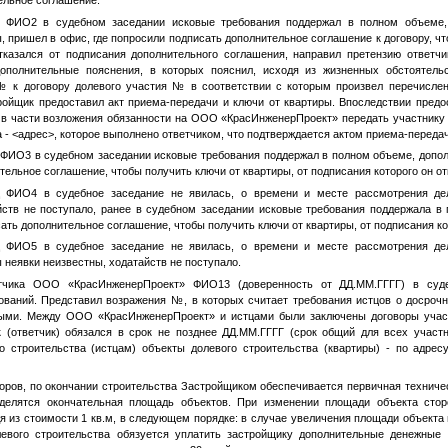
тельное соглашение.
ц
ФИО2
в судебном заседании исковые требования поддержал в полном объеме,
, пришел в офис, где попросили подписать дополнительное соглашение к договору, ч
казался от подписания дополнительного соглашения, направил претензию ответчи
дополнительные пояснения, в которых пояснил, исходя из жизненных обстоятель
№
к договору долевого участия
№
в соответствии с которым произвел перечислен
тройщик предоставил акт приема-передачи и ключи от квартиры. Впоследствии предо
й в части возложения обязанности на ООО «КрасИнженерПроект» передать участнику
а -
<адрес>
, которое выполнено ответчиком, что подтверждается актом приема-переда
ц
ФИО3
в судебном заседании исковые требования поддержал в полном объеме, допол
ельное соглашение, чтобы получить ключи от квартиры, от подписания которого он от
ц
ФИО4
в судебное заседание не явилась, о времени и месте рассмотрения де
ств не поступало, ранее в судебном заседании исковые требования поддержала в 
ать дополнительное соглашение, чтобы получить ключи от квартиры, от подписания ко
ц
ФИО5
в судебное заседание не явилась, о времени и месте рассмотрения де
неявки неизвестны, ходатайств не поступало.
етчика ООО «КрасИнженерПроект»
ФИО13
(доверенность от
ДД.ММ.ГГГГ
) в суд
ований. Представил возражения
№
, в которых считает требования истцов о досроч
ными. Между ООО «КрасИнженерПроект» и истцами были заключены договоры участ
 (ответчик) обязался в срок не позднее
ДД.ММ.ГГГГ
(срок общий для всех участн
о строительства (истцам) объекты долевого строительства (квартиры) - по адрес
оворов, по окончании строительства Застройщиком обеспечивается первичная техниче
еделятся окончательная площадь объектов. При изменении площади объекта стор
я из стоимости 1 кв.м, в следующем порядке: в случае увеличения площади объекта
левого строительства обязуется уплатить застройщику дополнительные денежные