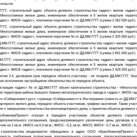
тельств:
ГГГГ
, строительный адрес объекта долевого строительства
<адрес>
жилом
<адрес
 «Многоэтажные жилые дома, инженерное обеспечение в 5 жилом квартале террит
дрес>
.
ФИО6
<адрес>
, платежное поручение
№
от
ДД.ММ.ГГГГ
(сумма 2 362 500 руб.)
ГГГГ
, строительный адрес объекта долевого строительства
<адрес>
жилом
<адрес
 «Многоэтажные жилые дома, инженерное обеспечение в 5 жилом квартале террит
дрес>
.
ФИО6
<адрес>
, платежное поручение
№
от
ДД.ММ.ГГГГ
(сумма 2 325 000 руб.)
Д.ММ.ГГГГ
, строительный адрес объекта долевого строительства
<адрес>
жилом
<адре
 «Многоэтажные жилые дома, инженерное обеспечение в 5 жилом квартале террит
дрес>
.
ФИО6
<адрес>
, платежное поручение
№
от
ДД.ММ.ГГГГ
(сумма 2 891 000 руб.)
М.ГГГГ
, строительный адрес объекта долевого строительства
<адрес>
жилом
<адре
 «Многоэтажные жилые дома, инженерное обеспечение в 5 жилом квартале террит
дрес>
.
ФИО6
<адрес>
, платежное поручение
№
от
ДД.ММ.ГГГГ
(сумма 2 429 250 руб.)
нктом 3.4. договоров срок передачи объекта участнику - не позднее
ДД.ММ.ГГГГ
. Ук
ное исполнение застройщиком обязательства по передаче объекта.
истрации
<адрес>
№
от
ДД.ММ.ГГГГ
объект капитального строительства - «Многоэт
ле территории района бывшего Химико-металлургического завода в
<адрес>
.
ФИО6
<а
е «Сибирьинвест.рус», странице «Сибирьинвест» в Инстаграмме (новость от
ДД.ММ.Г
артирного жилого дома, передаче объекта участникам, графике заселения. Также учас
 о завершении строительства многоквартирного дома, о принятии объекта долевого 
ИнженерПроект» отказал в передаче участникам объектов долевого строите
дополнительного соглашения, предусматривающего увеличение цены договора в 
ем на 1 кв.м. (
ФИО1
на 0,3 кв.м.;
ФИО2
- 0,3, кв.м.;
ФИО3
,
ФИО4
- 0,7 кв.м.;
ФИО5
- 0,
о строительства неоднократно обращались в адрес ООО «КрасИнженерПроект» 
ность требования подписания дополнительного соглашения, предусматривающег