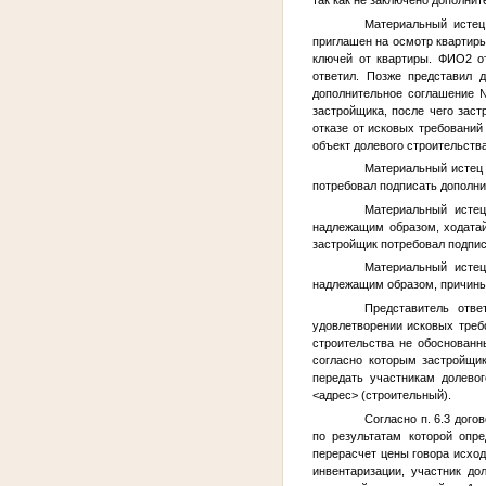
так как не заключено дополни
Материальный исте
приглашен на осмотр квартиры
ключей от квартиры.
ФИО2
от
ответил. Позже представил 
дополнительное соглашение
застройщика, после чего зас
отказе от исковых требовани
объект долевого строительств
Материальный исте
потребовал подписать дополнит
Материальный исте
надлежащим образом, ходатай
застройщик потребовал подпис
Материальный исте
надлежащим образом, причины 
Представитель отв
удовлетворении исковых треб
строительства не обоснован
согласно которым застройщик
передать участникам долевог
<адрес>
(строительный).
Согласно п. 6.3 дог
по результатам которой опр
перерасчет цены говора исход
инвентаризации, участник до