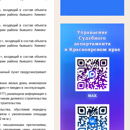
>
, входящий в состав объекта
ории района бывшего Химико-
>
, входящий в состав объекта
ории района бывшего Химико-
с>
, входящий в состав объекта
ории района бывшего Химико-
с>
, входящий в состав объекта
ории района бывшего Химико-
азанный пункт предусматривает
ажные жилые дома, инженерное
дрес>
» введен в эксплуатацию.
ГГГ
) размещена информация о
тникам долевого строительства
строительства.
льства, обусловив передачу
связи с увеличением площади
2 кв.м.).
с письменными претензиями,
о увеличение цены договора,