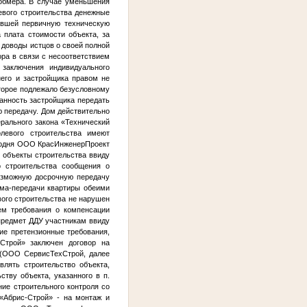
 обмера. В случае уменьшения
евого строительства денежные
ившей первичную техническую
 плата стоимости объекта, за
 доводы истцов о своей полной
ра в связи с несоответствием
заключения индивидуального
него и застройщика правом не
оторое подлежало безусловному
анность застройщика передать
ю передачу. Дом действительно
рального закона «Технический
олевого строительства имеют
егодня ООО КрасИнженерПроект
м объекты строительства ввиду
го строительства сообщения о
возможную досрочную передачу
ема-передачи квартиры обеими
вого строительства не нарушен
чем требования о компенсации
 предмет ДДУ участникам ввиду
ие претензионные требования,
трой» заключен договор на
а (ООО СервисТехСтрой, далее
лять строительство объекта,
ству объекта, указанного в п.
ние строительного контроля со
«Абрис-Строй» - на монтаж и